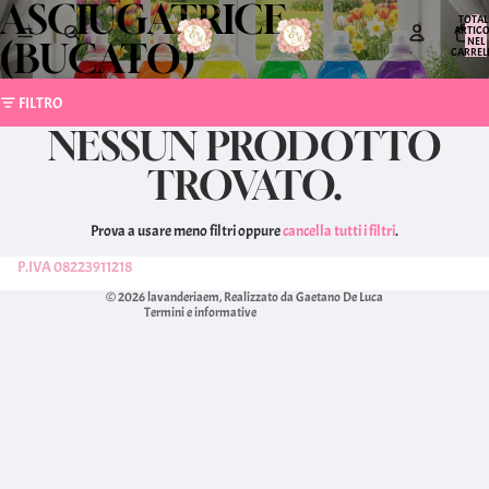
ASCIUGATRICE
TOTAL
ARTICO
NEL
(BUCATO)
CARREL
0
FILTRO
NESSUN PRODOTTO
TROVATO.
Prova a usare meno filtri oppure
cancella tutti i filtri
.
Informativa sulla privacy
P.IVA 08223911218
Termini e condizioni del servizio
© 2026
lavanderiaem
, Realizzato da Gaetano De Luca
Termini e informative